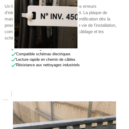
Un faisceau câblé mal repéré génère des erreurs
d'intervention et allonge les temps d'arrêt. La plaque de
marquage câble électrique structure l'identification dès la
pose et la maintient sur toute la durée de vie de l'installation,
compatible avec les nomenclatures de câblage et les
schémas électriques.
Numérotation gravée, infalsifiable
Compatible schémas électriques
Lecture rapide en chemin de câbles
Résistance aux nettoyages industriels