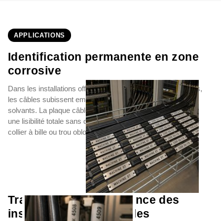
APPLICATIONS
Identification permanente en zone
corrosive
Dans les installations offshore, pétrochimiques et chimiques,
les câbles subissent embruns salins, hydrocarbures et
solvants. La plaque câble inox 316L gravée laser conserve
une lisibilité totale sans décollement ni effacement, fixée par
collier à bille ou trou oblong sur câbles de tout diamètre.
Traçabilité et maintenance des
installations industrielles