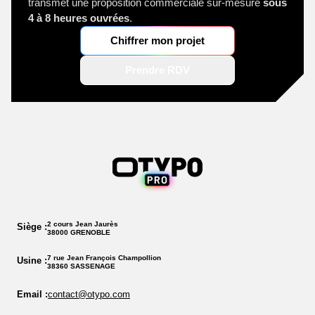
transmet une proposition commerciale sur-mesure
sous
4 à 8 heures ouvrées
.
Chiffrer mon projet
Prendre RDV
2 cours Jean Jaurès
Siège :
38000 GRENOBLE
7 rue Jean François Champollion
Usine :
38360 SASSENAGE
Email :
contact@otypo.com