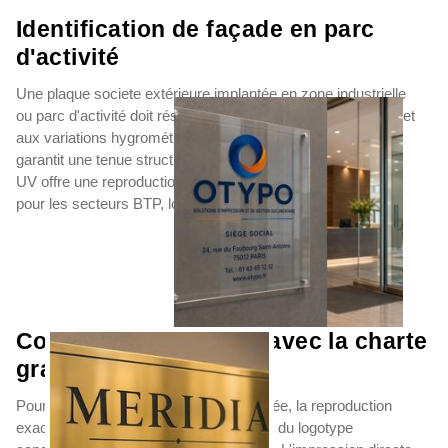
Identification de façade en parc
d'activité
Une plaque societe extérieure implantée en zone industrielle
ou parc d'activité doit résister aux UV, aux cycles gel/dégel et
aux variations hygrométriques. L'aluminium anodisé brossé
garantit une tenue structurelle durable. Le plexiglas imprimé
UV offre une reproduction quadrichromie fidèle au logotype
pour les secteurs BTP, logistique ou énergie.
Cohérence identitaire avec la charte
graphique
Pour une plaque de societe personnalisée, la reproduction
exacte des couleurs Pantone ou RAL et du logotype