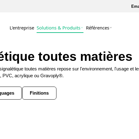
Ema
L'entreprise
Solutions & Produits
Références
Plaque constructeur
Plaque de conformité CE
étique toutes matières
Plaque d'identification
Plaque armoire électrique
signalétique toutes matières repose sur l'environnement, l'usage et le
Étiquette câble électrique
Étiquette code-barres
x, PVC, acrylique ou Gravoply®.
Marquage tuyauterie
Plaque QR code
quages
Finitions