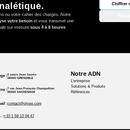
nalétique.
Chiffrer
ns ou votre cahier des charges. Notre
Prend
yse votre besoin
et vous transmet une
iale sur-mesure
sous 4 à 8 heures
Notre ADN
2 cours Jean Jaurès
ège :
38000 GRENOBLE
L'entreprise
Solutions & Produits
7 rue Jean François Champollion
ine :
Références
38360 SASSENAGE
ail :
contact@otypo.com
. :
+33 1 59 13 04 47