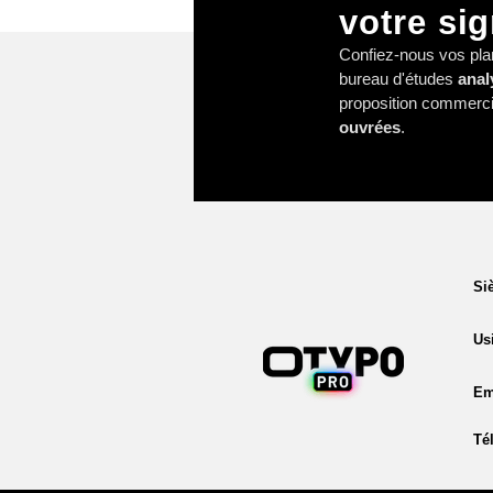
votre sig
Confiez-nous vos pla
bureau d'études
anal
proposition commerc
ouvrées
.
Si
Us
Em
Tél