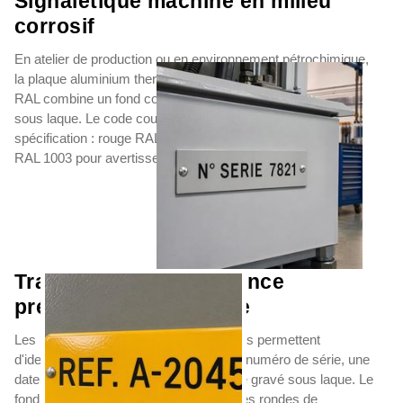
Signalétique machine en milieu
corrosif
En atelier de production ou en environnement pétrochimique,
la plaque aluminium thermolaquée ou la plaque acier peinte
RAL combine un fond coloré contrasté avec un texte gravé
sous laque. Le code couleur RAL devient une donnée de
spécification : rouge RAL 3000 pour arrêt d'urgence, jaune
RAL 1003 pour avertissement.
Traçabilité et maintenance
préventive en industrie
Les plaques de traçabilité thermolaquées permettent
d'identifier chaque équipement avec un numéro de série, une
date de mise en service ou un QR code gravé sous laque. Le
fond RAL facilite la lecture rapide lors des rondes de