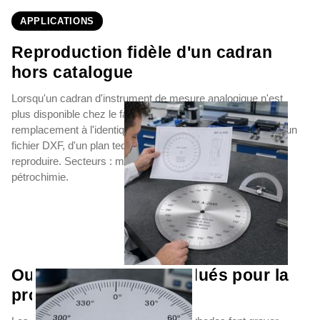
APPLICATIONS
Reproduction fidèle d'un cadran
hors catalogue
Lorsqu'un cadran d'instrument de mesure analogique n'est
plus disponible chez le fabricant, Otypo grave un cadran de
remplacement à l'identique en aluminium ou inox, à partir d'un
fichier DXF, d'un plan technique ou d'un cadran physique à
reproduire. Secteurs : maintenance industrielle, énergie,
pétrochimie.
Outils de contrôle gradués pour la
production en série