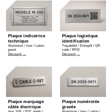
Plaque indicatrice
Plaque logistique
technique
identification
Aluminium / Inox / Laiton
Traçabilité / Entrepôt / QR
gravé
code / RFID
Découvrir →
Découvrir →
Plaque marquage
Plaque numérotée
câble électrique
gravée
Inox 316L / PVC rigide /
Aluminium / Inox / Laiton /