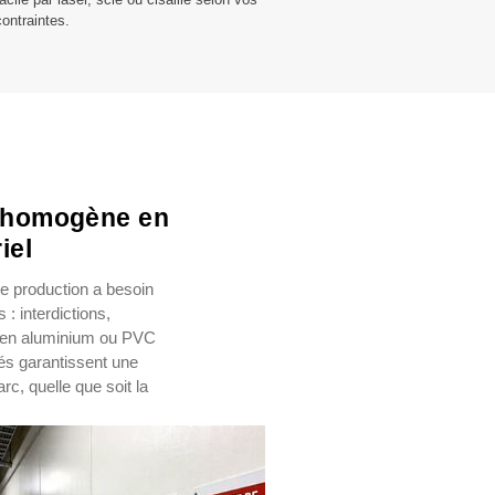
contraintes.
0 homogène en
iel
e production a besoin
: interdictions,
s en aluminium ou PVC
és garantissent une
c, quelle que soit la