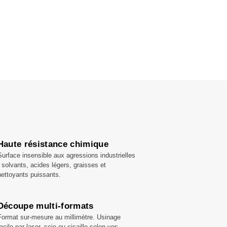
Haute résistance chimique
Surface insensible aux agressions industrielles
: solvants, acides légers, graisses et
nettoyants puissants.
Découpe multi-formats
Format sur-mesure au millimètre. Usinage
facile par laser, scie ou cisaille selon vos