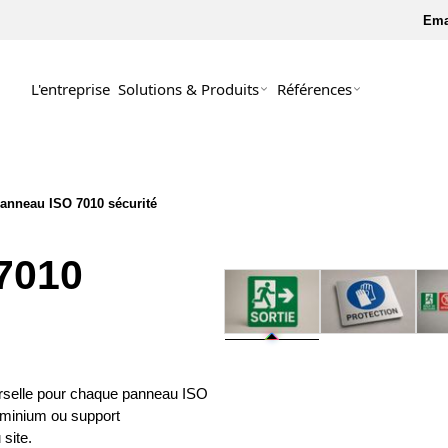
Ema
L'entreprise
Solutions & Produits
Références
Plaque constructeur
Plaque de conformité CE
Plaque d'identification
Plaque armoire électrique
anneau ISO 7010 sécurité
Étiquette câble électrique
Étiquette code-barres
Marquage tuyauterie
Plaque QR code
7010
iverselle pour chaque panneau ISO
uminium ou support
site.