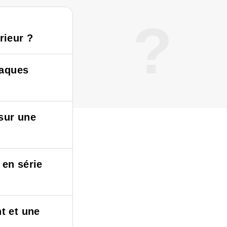
?
rieur ?
laques
sur une
 en série
t et une