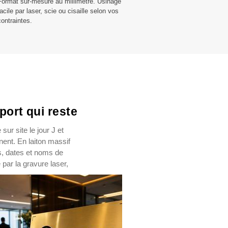
Format sur-mesure au millimètre. Usinage
facile par laser, scie ou cisaille selon vos
contraintes.
port qui reste
ur site le jour J et
nent. En laiton massif
s, dates et noms de
 par la gravure laser,
.