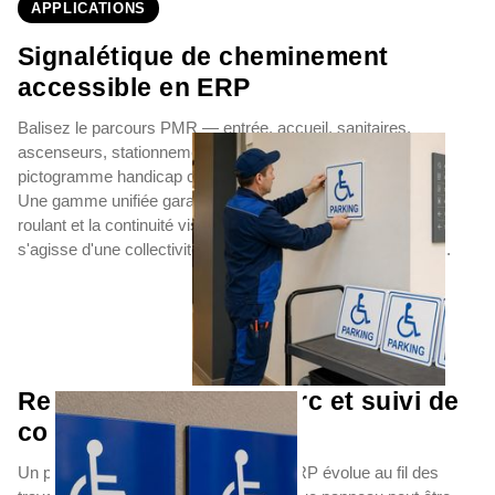
APPLICATIONS
Signalétique de cheminement
accessible en ERP
Balisez le parcours PMR — entrée, accueil, sanitaires,
ascenseurs, stationnement — avec des panneaux
pictogramme handicap cohérents en finition et colorimétrie.
Une gamme unifiée garantit la lisibilité à hauteur fauteuil
roulant et la continuité visuelle sur l'ensemble du site, qu'il
s'agisse d'une collectivité, d'un hôtel ou d'un bâtiment public.
Renouvellement de parc et suivi de
conformité
Un parc de signalétique accessibilité ERP évolue au fil des