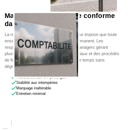
Maintenir une enseigne conforme
dans la durée
La réglementation sur l'affichage extérieur impose que toute
enseigne soit maintenue en bon état permanent. Les
responsables de patrimoine et facility managers gérant
plusieurs sites s'appuient sur des matériaux et des procédés
de finition garantissant une tenue dans le temps sans
dégradation visuelle.
Résistance aux UV prolongée
Stabilité aux intempéries
Marquage inaltérable
Entretien minimal