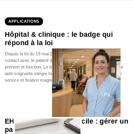
APPLICATIONS
Hôpital & clinique : le badge qui
répond à la loi
Depuis la loi du 19 mai 2023, tout professionnel de santé en
contact avec le patient doit porter un badge indiquant nom,
prénom et fonction. Le badge infirmier personnalisé ou badge
aide soignante intègre logo d'établissement, code couleur de
service et fixation magnétique pour préserver les tenues.
EHPAD & soins à domicile : gérer un
parc de badges